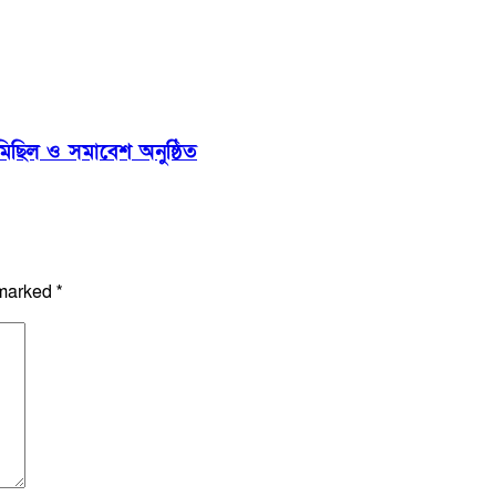
িছিল ও সমাবেশ অনুষ্ঠিত
 marked
*