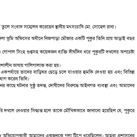
তুলে সংবাদ সম্মেলন করেছেন স্থানীয় মৎস্যচাষি মো. সোহেল রানা।
েলা ভূমি অফিসের অধীনে নিজপাড়া মৌজার একটি পুকুর তিনি প্রায় আড়াই বছর
পাল সিংহ গুপ্তসহ কয়েকজন ব্যক্তি দীর্ঘদিন ধরে পুকুরটি দখলের অপচেষ্টা
 অশালীন ভাষায় গালিগালাজ করা হয়।
ে। একপর্যায়ে তাদের বাড়িঘর ছেড়ে চলে যাওয়ার হুমকি দেওয়া হয় এবং বিভিন্ন
িযোগ করেন তিনি।
কাছে ঘটনার সুষ্ঠু তদন্ত, দোষীদের বিরুদ্ধে আইনগত ব্যবস্থা এবং আমাদের
দখলে নেওয়ার সিদ্ধান্ত হলে তাকে মৌখিকভাবে জানানো হয়েছিল যে, পুকুরে
ীন। বরং অভিযোগকারী আমাদের একজনকে গলা টিপে ধরেছিলেন। আমরা প্রশাসনের