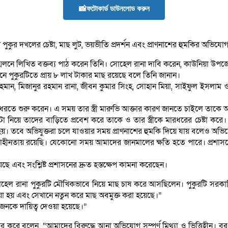
📸ফটোকার্ড ডাউনলোড করুন
 দখলের চেষ্টা, মাছ লুট, ভয়ভীতি প্রদর্শন এবং প্রাণনাশের হুমকির অভিযোগ 
মেলনে লিখিত বক্তব্য পাঠ করেন তিনি। সোহেল রানা দাবি করেন, কাউনিয়া উপজ
 পুকুরটিতে প্রায় ৮ লাখ টাকার মাছ রয়েছে বলে তিনি জানান।
ন, মিজানুর রহমান রানা, জীবন কুমার সিংহ, সোহান মিয়া, সাইফুল ইসলাম ও গো
ধরতে শুরু করেন। এ সময় তার স্ত্রী মারুভি আক্তার কারণ জানতে চাইলে তাকে
টা নিয়ে তাদের বাড়িতে প্রবেশ করে তাকে ও তার স্ত্রীকে মারধরের চেষ্টা কর
্ত হয়। তবে অভিযুক্তরা চলে যাওয়ার সময় প্রাণনাশের হুমকি দিয়ে যায় বলেও অভ
াহীনতায় রয়েছি। যেকোনো সময় আমাদের জানমালের ক্ষতি হতে পারে। প্রশাসনের 
বং সংশ্লিষ্ট প্রশাসনের দ্রুত হস্তক্ষেপ কামনা করেছেন।
েল রানা পুকুরটি মৌখিকভাবে নিয়ে মাছ চাষ করে আসছিলেন। পুকুরটি সরকারি 
া হয় এবং সেখানে নতুন করে মাছ অবমুক্ত করা হয়েছে।”
কজনকে দায়িত্ব দেওয়া হয়েছে।”
ার করে বলেন, “আমাদের বিরুদ্ধে আনা অভিযোগ সম্পূর্ণ মিথ্যা ও ভিত্তিহ