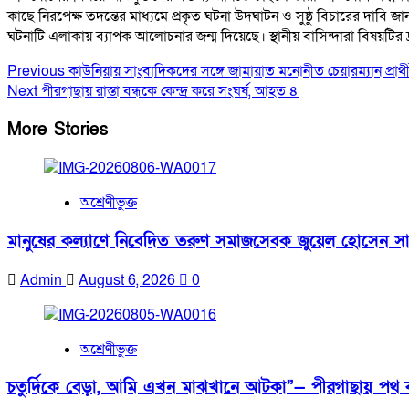
কাছে নিরপেক্ষ তদন্তের মাধ্যমে প্রকৃত ঘটনা উদঘাটন ও সুষ্ঠু বিচারের দাবি জান
ঘটনাটি এলাকায় ব্যাপক আলোচনার জন্ম দিয়েছে। স্থানীয় বাসিন্দারা বিষয়টির দ্র
Post
Previous
কাউনিয়ায় সাংবাদিকদের সঙ্গে জামায়াত মনোনীত চেয়ারম্যান প্র
Next
পীরগাছায় রাস্তা বন্ধকে কেন্দ্র করে সংঘর্ষ, আহত ৪
Navigation
More Stories
অশ্রেণীভুক্ত
মানুষের কল্যাণে নিবেদিত তরুণ সমাজসেবক জুয়েল হোসেন সাদ
Admin
August 6, 2026
0
অশ্রেণীভুক্ত
চতুর্দিকে বেড়া, আমি এখন মাঝখানে আটকা”— পীরগাছায় পথ বন