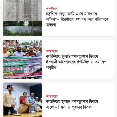
অশ্রেণীভুক্ত
চতুর্দিকে বেড়া, আমি এখন মাঝখানে
আটকা”— পীরগাছায় পথ বন্ধ করে পরিবারকে
অবরুদ্ধ
অশ্রেণীভুক্ত
কাউনিয়ায় জুলাই গণঅভ্যুত্থান দিবসে
ইসলামী আন্দোলনের গণমিছিল ও সমাবেশ
অনুষ্ঠিত
অশ্রেণীভুক্ত
কাউনিয়ায় জুলাই গণঅভ্যুত্থান দিবসে
আলোচনা সভা ও পুরস্কার বিতরণ