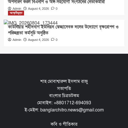
অপসারণ করল বিএনপি ও অঙ্গ-সহযোগী সংগঠনের নেতাকর্মীরা
Admin
August 4, 2026
0
অশ্রেণীভুক্ত
কাউনিয়ায় শহীদবাগ ইউনিয়ন স্বেচ্ছাসেবক দলের উদ্যোগে বৃক্ষরোপণ ও
পরিচ্ছন্নতা কর্মসূচি অনুষ্ঠিত
Admin
August 4, 2026
0
শাহ মোবাশ্বারুল ইসলাম রাজু
সভাপতি
বাংলার চিত্রডটকম
মোবাইল: +8801712-694093
ই-মেইল: banglarchitro.news@gmail.com
কবি ও গীতিকার