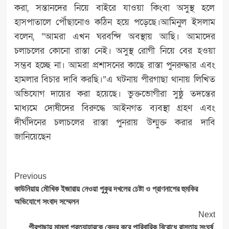
করা, সন্তানদের নিয়ে বাইরে যাওয়া কিংবা অসুস্থ হলে
হাসপাতালে পৌঁছানোও কঠিন হয়ে পড়েছে।আমিনুল ইসলাম
বলেন, “আমরা এখন ঘরবন্দি অবস্থায় আছি। আমাদের
চলাচলের কোনো রাস্তা নেই। অসুস্থ রোগী নিয়ে বের হওয়া
সম্ভব হচ্ছে না। আমরা প্রশাসনের কাছে রাস্তা পুনরুদ্ধার এবং
হামলার বিচার দাবি করছি।”এ ঘটনায় পীরগাছা থানায় লিখিত
অভিযোগ দায়ের করা হয়েছে। ভুক্তভোগীরা সুষ্ঠু তদন্তের
মাধ্যমে দোষীদের বিরুদ্ধে আইনগত ব্যবস্থা গ্রহণ এবং
দীর্ঘদিনের চলাচলের রাস্তা পুনরায় উন্মুক্ত করার দাবি
জানিয়েছেন
Post
Previous
Navigation
কাউনিয়ায় মৌখিক ইজারায় নেওয়া পুকুর দখলের চেষ্টা ও প্রাণনাশের হুমকির
অভিযোগে সংবাদ সম্মেলন
Next
পীরগাছায় মামলা প্রত্যাহারকে কেন্দ্র করে পারিবারিক বিরোধে রাস্তায় সংঘর্ষ,