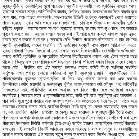
সেখান থেকে নির্গত তীব্র দুর্গন্ধে বাজারের বাতাস ভারী হয়ে উঠেছে, যার ফলে চরম
স্বাস্থ্যঝুঁকি ও ভোগান্তির মুখে পড়েছেন স্থানীয় ব্যবসায়ী এবং প্রতিদিন বাজারে আসা
হাজারো সাধারণ মানুষ।​ডাস্টবিনহীন বাজার, দুর্গন্ধে দমবন্ধ অবস্থা​সরেজমিনে বাজার ঘুরে
দেখা যায়, পচে যাওয়া শাকসবজি, মাছ-মাংসের উচ্ছিষ্ট ও রক্ত একসাথেই খোলা জায়গায়
পড়ে রয়েছে। রোদ আর গরমে এসব বর্জ্য পচে চারদিকে তীব্র এবং অসহনীয় দুর্গন্ধ
ছড়িয়ে পড়ছে। বাজারে আসা সাধারণ ক্রেতারা জানান, দুর্গন্ধে নাক-মুখ চেপে ধরে বাজারে
প্রবেশ করতে হয়। অনেক সময় দমবন্ধ করা এই পরিবেশের কারণে সাধারণ মানুষ দ্রুত
বাজার ত্যাগ করতে বাধ্য হন। সবচেয়ে বেশি বিপাকে পড়েছেন কাঁচাবাজার ও মাছ-মাংসের
স্থায়ী ব্যবসায়ীরা, যাদের সারাদিন এই দুর্গন্ধের মধ্যেই বসে ব্যবসা পরিচালনা করতে
হচ্ছে।​খাজনা দিলেও মিলছে না সেবা, ক্ষোভ ব্যবসায়ীদের​স্থানীয় ব্যবসায়ীদের অভিযোগ,
বাজার কমিটি প্রতিদিন ও সাপ্তাহিক হাটবারে নিয়মিতভাবে খাজনা এবং টোল আদায় করে
থাকে। কিন্তু বাজারের পরিষ্কার-পরিচ্ছন্নতা কিংবা পরিবেশ রক্ষার বিষয়ে তাদের কোনো
নজর নেই। দীর্ঘদিন ধরে এই সমস্যা চললেও বাজার কমিটি কিংবা সংশ্লিষ্ট স্থানীয়
কর্তৃপক্ষ এখন পর্যন্ত কোনো কার্যকর বা স্থায়ী ব্যবস্থা নেয়নি। ব্যবসায়ীদের দাবি,
পরিচ্ছন্নতার ন্যূনতম সুযোগ-সুবিধা না দিয়ে শুধু খাজনা আদায় করা এক ধরনের
উদাসীনতা।​বর্ষায় মহামারি ও জনস্বাস্থ্য ঝুঁকির আশঙ্কা​সামনে বর্ষা মৌসুম এবং অতিবৃষ্টির
দিনগুলোতে এই পরিস্থিতি আরও ভয়াবহ রূপ নিতে পারে বলে আশঙ্কা করছেন
স্থানীয়রা। সচেতন মহল ও ব্যবসায়ীদের মতে, ভারী বৃষ্টি হলে স্তূপীকৃত এই আবর্জনা ও
পচা বর্জ্য ধুয়ে পুরো বাজারে এবং সংলগ্ন প্রধান সড়কগুলোতে ছড়িয়ে পড়বে। এতে করে
বাজারের ভেতরে কাদার সাথে বর্জ্যের মিশ্রণ তৈরি হবে, যা কেবল যাতায়াতই বন্ধ করবে
না, বরং ডায়রিয়া, জন্ডিস, চর্মরোগ ও ডেঙ্গুর মতো মারাত্মক জনস্বাস্থ্য ঝুঁকি তৈরি করবে।​
প্রশাসনের আশ্বাস​বাজারের এই বেহাল দশা এবং জনদুর্ভোগের বিষয়ে যোগাযোগ করা হলে
পীরগাছা উপজেলা নির্বাহী কর্মকর্তা (ইউএনও) জায়িদ ইমরুল মোজাক্কিন বলেন:​”পীরগাছা
বাজারের এই সংকটের বিষয়টি আমাদের নজরে এসেছে। সাধারণ মানুষ ও ব্যবসায়ীদের
দুর্ভোগ লাঘবে বাজারের এই ময়লার স্তূপ দ্রুত অপসারণ করার নির্দেশ দেওয়া হবে। একই