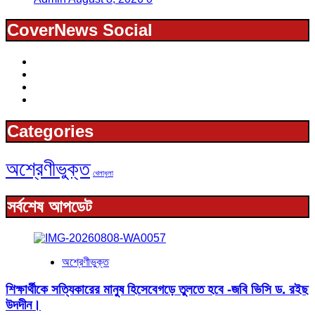
CoverNews Social
Facebook
Youtube
linkedin
X
Categories
অশ্রেণীভুক্ত
খেলাধুলা
সর্বশেষ আপডেট
অশ্রেণীভুক্ত
শিক্ষার্থীকে সত্যিকারের মানুষ হিসেবেগড়ে তুলতে হবে -জবি ভিসি ড. রইছ
উদদীন।