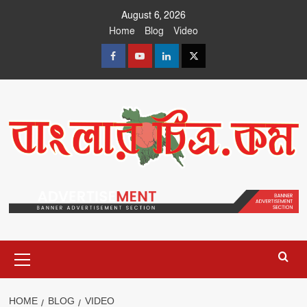
Skip
August 6, 2026
to
Home
Blog
Video
content
Facebook
Youtube
linkedin
X
Primary
Menu
HOME
BLOG
VIDEO