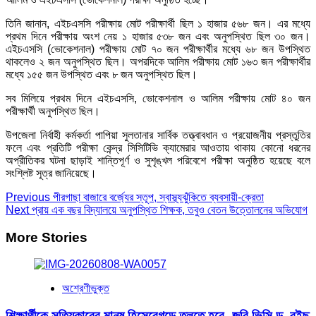
তিনি জানান, এইচএসসি পরীক্ষায় মোট পরীক্ষার্থী ছিল ১ হাজার ৫৬৮ জন। এর মধ্যে
প্রথম দিনে পরীক্ষায় অংশ নেয় ১ হাজার ৫৩৮ জন এবং অনুপস্থিত ছিল ৩০ জন।
এইচএসসি (ভোকেশনাল) পরীক্ষায় মোট ৭০ জন পরীক্ষার্থীর মধ্যে ৬৮ জন উপস্থিত
থাকলেও ২ জন অনুপস্থিত ছিল। অপরদিকে আলিম পরীক্ষায় মোট ১৬৩ জন পরীক্ষার্থীর
মধ্যে ১৫৫ জন উপস্থিত এবং ৮ জন অনুপস্থিত ছিল।
সব মিলিয়ে প্রথম দিনে এইচএসসি, ভোকেশনাল ও আলিম পরীক্ষায় মোট ৪০ জন
পরীক্ষার্থী অনুপস্থিত ছিল।
উপজেলা নির্বাহী কর্মকর্তা পাপিয়া সুলতানার সার্বিক তত্ত্বাবধান ও প্রয়োজনীয় প্রস্তুতির
ফলে এবং প্রতিটি পরীক্ষা কেন্দ্র সিসিটিভি ক্যামেরার আওতায় থাকায় কোনো ধরনের
অপ্রীতিকর ঘটনা ছাড়াই শান্তিপূর্ণ ও সুশৃঙ্খল পরিবেশে পরীক্ষা অনুষ্ঠিত হয়েছে বলে
সংশ্লিষ্ট সূত্র জানিয়েছে।
Post
Previous
পীরগাছা বাজারে বর্জ্যের স্তূপ, স্বাস্থ্যঝুঁকিতে ব্যবসায়ী-ক্রেতা​
Next
প্রায় এক বছর বিদ্যালয়ে অনুপস্থিত শিক্ষক, তবুও বেতন উত্তোলনের অভিযোগ
Navigation
More Stories
অশ্রেণীভুক্ত
শিক্ষার্থীকে সত্যিকারের মানুষ হিসেবেগড়ে তুলতে হবে -জবি ভিসি ড. রইছ