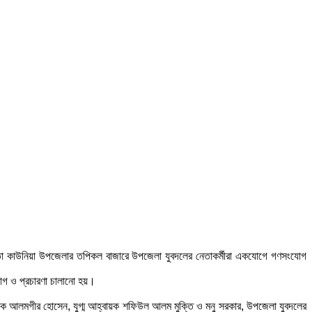
র মতো কাউনিয়া উপজেলার তপিকল বাজারে উপজেলা যুবদলের নেতাকর্মীরা একযোগে গণসংযোগ
যোগ ও প্রচারণা চালানো হয়।
্বায়ক আলমগীর হোসেন, যুগ্ম আহ্বায়ক শফিউল আলম মুক্তি ও মনু সরকার, উপজেলা যুবদলের