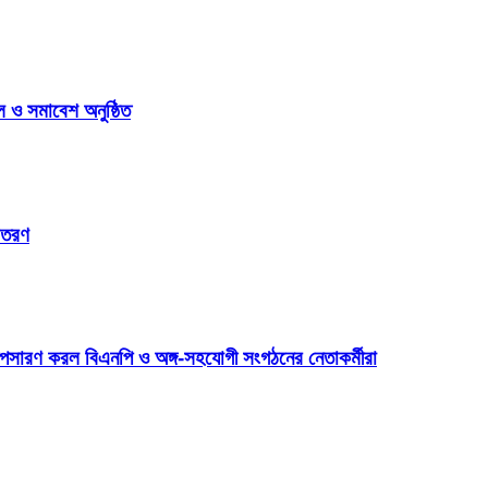
 ও সমাবেশ অনুষ্ঠিত
িতরণ
অপসারণ করল বিএনপি ও অঙ্গ-সহযোগী সংগঠনের নেতাকর্মীরা