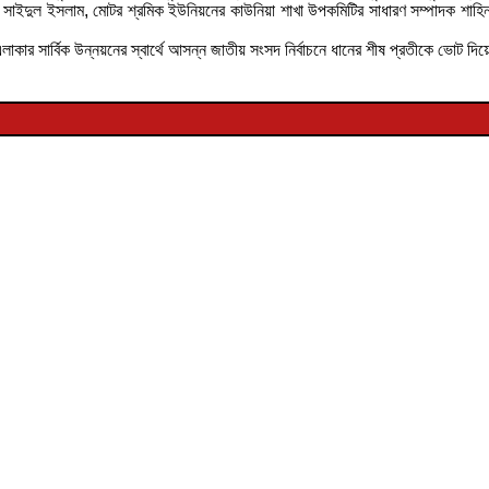
াইদুল ইসলাম, মোটর শ্রমিক ইউনিয়নের কাউনিয়া শাখা উপকমিটির সাধারণ সম্পাদক শাহিন আল
া এলাকার সার্বিক উন্নয়নের স্বার্থে আসন্ন জাতীয় সংসদ নির্বাচনে ধানের শীষ প্রতীকে ভোট দ