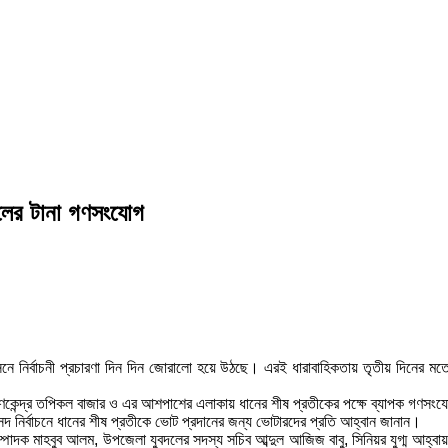
দলের টানা গণসংযোগ
আসনে নির্বাচনী প্রচারণা দিন দিন জোরালো হয়ে উঠছে। এরই ধারাবাহিকতায় তৃতীয় দিনে
প্রাণকেন্দ্র তপিকল বাজার ও এর আশপাশের এলাকায় ধানের শীষ প্রতীকের পক্ষে ব্যাপক গণসং
ংসদ নির্বাচনে ধানের শীষ প্রতীকে ভোট প্রদানের জন্য ভোটারদের প্রতি আহ্বান জানান।
 সম্পাদক মাহবুব আলম, উপজেলা যুবদলের সদস্য সচিব আব্দুল আজিজ বাবু, সিনিয়র যুগ্ম আহ