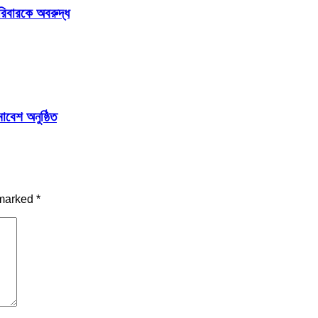
িবারকে অবরুদ্ধ
বেশ অনুষ্ঠিত
 marked
*