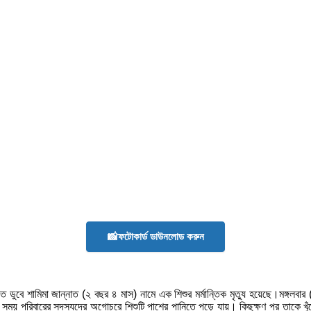
📸ফটোকার্ড ডাউনলোড করুন
 ডুবে শামিমা জান্নাত (২ বছর ৪ মাস) নামে এক শিশুর মর্মান্তিক মৃত্যু হয়েছে।মঙ্গলবার 
র সময় পরিবারের সদস্যদের অগোচরে শিশুটি পাশের পানিতে পড়ে যায়। কিছুক্ষণ পর তাকে খুঁজ