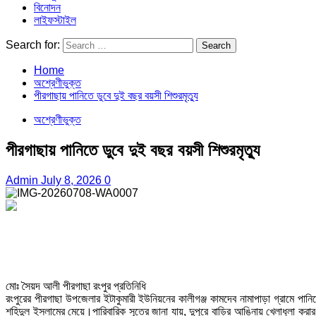
বিনোদন
লাইফস্টাইল
Search for:
Home
অশ্রেণীভুক্ত
পীরগাছায় পানিতে ডুবে দুই বছর বয়সী শিশুরমৃত্যু
অশ্রেণীভুক্ত
পীরগাছায় পানিতে ডুবে দুই বছর বয়সী শিশুরমৃত্যু
Admin
July 8, 2026
0
মোঃ সৈয়দ আলী পীরগাছা রংপুর প্রতিনিধি
রংপুরের পীরগাছা উপজেলার ইটাকুমারী ইউনিয়নের কালীগঞ্জ কামদেব নামাপাড়া গ্রামে পানিতে
শহিদুল ইসলামের মেয়ে।পারিবারিক সূত্রে জানা যায়, দুপুরে বাড়ির আঙিনায় খেলাধুলা করা