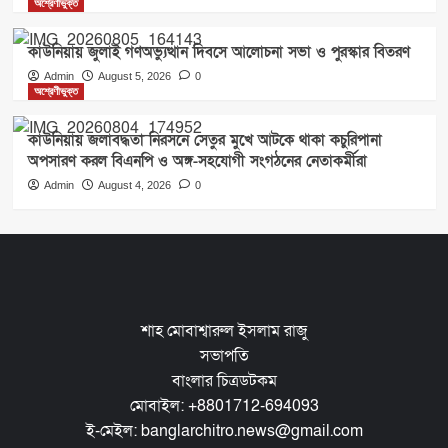
অশ্রেণীভুক্ত
কাউনিয়ায় জুলাই গণঅভ্যুত্থান দিবসে আলোচনা সভা ও পুরস্কার বিতরণ
Admin
August 5, 2026
0
অশ্রেণীভুক্ত
কাউনিয়ায় জলাবদ্ধতা নিরসনে সেতুর মুখে আটকে থাকা কচুরিপানা
অপসারণ করল বিএনপি ও অঙ্গ-সহযোগী সংগঠনের নেতাকর্মীরা
Admin
August 4, 2026
0
শাহ মোবাশ্বারুল ইসলাম রাজু
সভাপতি
বাংলার চিত্রডটকম
মোবাইল: +8801712-694093
ই-মেইল: banglarchitro.news@gmail.com