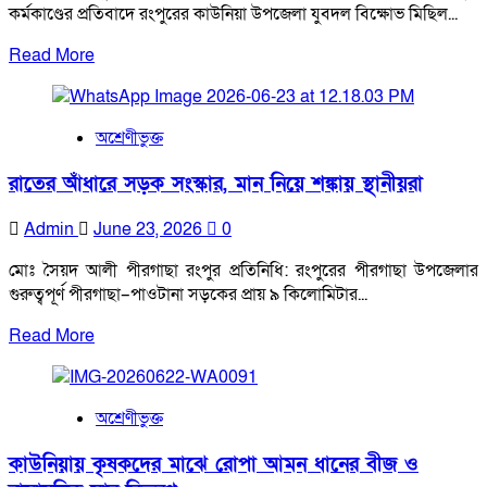
কর্মকাণ্ডের প্রতিবাদে রংপুরের কাউনিয়া উপজেলা যুবদল বিক্ষোভ মিছিল...
Read
Read More
more
about
কাউনিয়ায়
অশ্রেণীভুক্ত
অপপ্রচার
ও
রাতের আঁধারে সড়ক সংস্কার, মান নিয়ে শঙ্কায় স্থানীয়রা
শিষ্টাচারবহির্ভূত
রাজনীতির
Admin
June 23, 2026
0
প্রতিবাদে
যুবদলের
মোঃ সৈয়দ আলী পীরগাছা রংপুর প্রতিনিধি: রংপুরের পীরগাছা উপজেলার
প্রতিবাদ
গুরুত্বপূর্ণ পীরগাছা–পাওটানা সড়কের প্রায় ৯ কিলোমিটার...
মিছিল
Read
Read More
more
about
রাতের
অশ্রেণীভুক্ত
আঁধারে
সড়ক
কাউনিয়ায় কৃষকদের মাঝে রোপা আমন ধানের বীজ ও
সংস্কার,