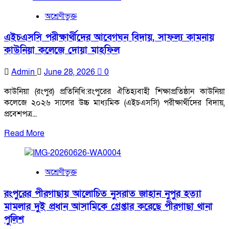
রংপুর-
অশ্রেণীভুক্ত
রাজশাহীর
৭৬
এইচএসসি পরীক্ষার্থীদের আবেগঘন বিদায়, সাফল্য কামনায়
সাংবাদিক
কাউনিয়া কলেজে দোয়া মাহফিল
পেলেন
সাংবাদিক
Admin
June 28, 2026
0
কল্যাণ
ট্রাস্টের
কাউনিয়া (রংপুর) প্রতিনিধি:রংপুরের ঐতিহ্যবাহী শিক্ষাপ্রতিষ্ঠান কাউনিয়া
অনুদান
কলেজে ২০২৬ সালের উচ্চ মাধ্যমিক (এইচএসসি) পরীক্ষার্থীদের বিদায়,
প্রবেশপত্র...
Read
Read More
more
about
এইচএসসি
অশ্রেণীভুক্ত
পরীক্ষার্থীদের
আবেগঘন
রংপুরের পীরগাছায় আলোচিত নুসরাত জাহান নুপুর হত্যা
বিদায়,
মামলার দুই প্রধান আসামিকে গ্রেপ্তার করেছে পীরগাছা থানা
সাফল্য
পুলিশ
কামনায়