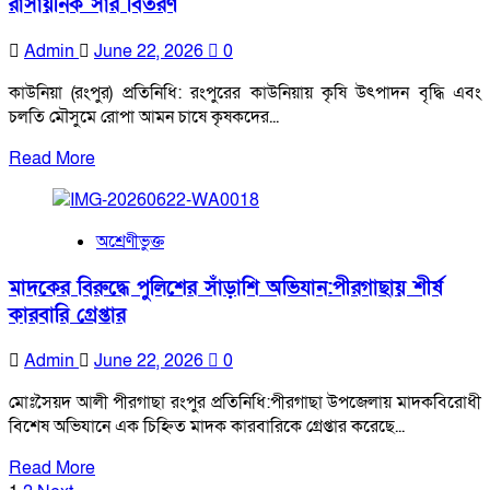
রাসায়নিক সার বিতরণ
মান
নিয়ে
Admin
June 22, 2026
0
শঙ্কায়
স্থানীয়রা
কাউনিয়া (রংপুর) প্রতিনিধি: রংপুরের কাউনিয়ায় কৃষি উৎপাদন বৃদ্ধি এবং
চলতি মৌসুমে রোপা আমন চাষে কৃষকদের...
Read
Read More
more
about
কাউনিয়ায়
অশ্রেণীভুক্ত
কৃষকদের
মাঝে
মাদকের বিরুদ্ধে পুলিশের সাঁড়াশি অভিযান:পীরগাছায় শীর্ষ
রোপা
কারবারি গ্রেপ্তার
আমন
ধানের
Admin
June 22, 2026
0
বীজ
ও
মোঃসৈয়দ আলী পীরগাছা রংপুর প্রতিনিধি:পীরগাছা উপজেলায় মাদকবিরোধী
রাসায়নিক
বিশেষ অভিযানে এক চিহ্নিত মাদক কারবারিকে গ্রেপ্তার করেছে...
সার
Read
Read More
বিতরণ