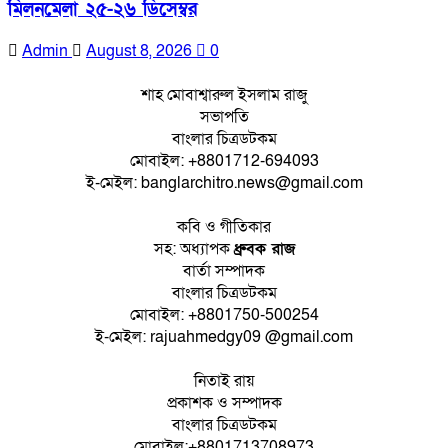
মিলনমেলা ২৫-২৬ ডিসেম্বর
Admin
August 8, 2026
0
শাহ মোবাশ্বারুল ইসলাম রাজু
সভাপতি
বাংলার চিত্রডটকম
মোবাইল: +8801712-694093
ই-মেইল: banglarchitro.news@gmail.com
কবি ও গীতিকার
সহ: অধ্যাপক
ধ্রুবক রাজ
বার্তা সম্পাদক
বাংলার চিত্রডটকম
মোবাইল: +8801750-500254
ই-মেইল: rajuahmedgy09 @gmail.com
নিতাই রায়
প্রকাশক ও সম্পাদক
বাংলার চিত্রডটকম
মোবাইল:+8801713708973