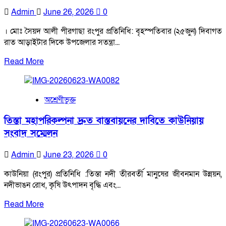
কাউনিয়া
Admin
June 26, 2026
0
কলেজে
দোয়া
। মোঃ সৈয়দ আলী পীরগাছা রংপুর প্রতিনিধি: বৃহস্পতিবার (২৫জুন) দিবাগত
মাহফিল
রাত আড়াইটার দিকে উপজেলার সতন্ত্রা...
Read
Read More
more
about
রংপুরের
অশ্রেণীভুক্ত
পীরগাছায়
আলোচিত
তিস্তা মহাপরিকল্পনা দ্রুত বাস্তবায়নের দাবিতে কাউনিয়ায়
নুসরাত
সংবাদ সম্মেলন
জাহান
নুপুর
Admin
June 23, 2026
0
হত্যা
মামলার
কাউনিয়া (রংপুর) প্রতিনিধি :তিস্তা নদী তীরবর্তী মানুষের জীবনমান উন্নয়ন,
দুই
নদীভাঙন রোধ, কৃষি উৎপাদন বৃদ্ধি এবং...
প্রধান
Read
Read More
আসামিকে
more
গ্রেপ্তার