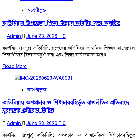
about
করেছে
তিস্তা
পীরগাছা
অশ্রেণীভুক্ত
মহাপরিকল্পনা
থানা
দ্রুত
পুলিশ
কাউনিয়ায় উপজেলা শিক্ষা উন্নয়ন কমিটির সভা অনুষ্ঠিত
বাস্তবায়নের
দাবিতে
Admin
June 23, 2026
0
কাউনিয়ায়
সংবাদ
কাউনিয়া (রংপুর) প্রতিনিধি: রংপুরের কাউনিয়ায় প্রাথমিক শিক্ষার মানোন্নয়ন,
সম্মেলন
শিক্ষার্থীদের বিদ্যালয়মুখী করা এবং শিক্ষা কার্যক্রমকে আরও...
Read
Read More
more
about
কাউনিয়ায়
অশ্রেণীভুক্ত
উপজেলা
শিক্ষা
কাউনিয়ায় অপপ্রচার ও শিষ্টাচারবহির্ভূত রাজনীতির প্রতিবাদে
উন্নয়ন
যুবদলের প্রতিবাদ মিছিল
কমিটির
সভা
Admin
June 23, 2026
0
অনুষ্ঠিত
কাউনিয়া (রংপুর) প্রতিনিধি: অপপ্রচার ও রাজনৈতিক শিষ্টাচারবহির্ভূত